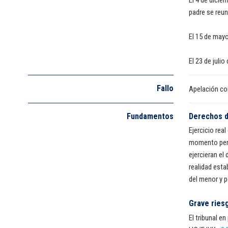
padre se reun
El 15 de mayo
El 23 de juli
Fallo
Apelación con
Fundamentos
Derechos de
Ejercicio rea
momento perti
ejercieran el
realidad esta
del menor y po
Grave riesg
El tribunal e