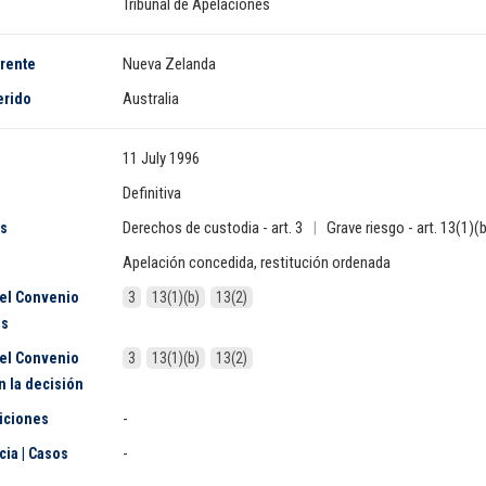
Tribunal de Apelaciones
Nueva Zelanda
irente
Australia
erido
11 July 1996
Definitiva
Derechos de custodia - art. 3
|
Grave riesgo - art. 13(1)(
s
Apelación concedida, restitución ordenada
del Convenio
3
13(1)(b)
13(2)
os
del Convenio
3
13(1)(b)
13(2)
n la decisión
-
siciones
-
ia | Casos