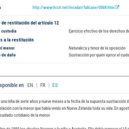
http://www.hcch.net/incadat/fullcase/0068.htm
n
de restitución del artículo 12
Ejercicio efectivo de los derechos d
 custodia
 a la restitución
Naturaleza y tenor de la oposición
el menor
Sustracción por quien ejerce el cuid
o de daño
sponible en
EN
|
FR
|
ES
 una niña de siete años y nueve meses a la fecha de la supuesta sustracción i
elación con la menor que había vivido en Nueva Zelanda toda su vida. En agos
cuidado cotidiano de la menor.
mbre de 1995 los abuelos llevaron a la niña a Australia. Ella debía regresar el 1