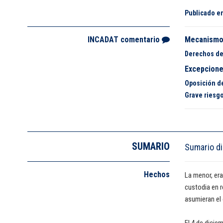
Publicado e
INCADAT comentario
Mecanismo 
Derechos de
Excepciones
Oposición d
Grave riesg
SUMARIO
Sumario di
Hechos
La menor, era
custodia en r
asumieran el 
El 4 de dicie