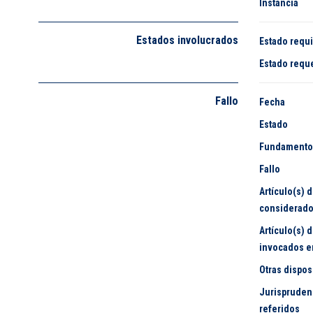
Instancia
Estados involucrados
Estado requ
Estado requ
Fallo
Fecha
Estado
Fundamento
Fallo
Artículo(s) 
considerad
Artículo(s) 
invocados e
Otras dispo
Jurisprudenc
referidos