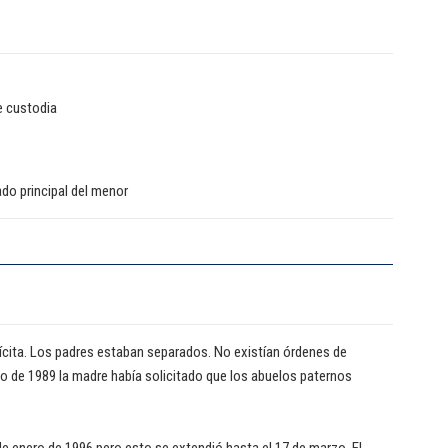
e custodia
ado principal del menor
lícita. Los padres estaban separados. No existían órdenes de
to de 1989 la madre había solicitado que los abuelos paternos
5 de enero de 1996 pero esto se extendió hasta el 17 de marzo. El