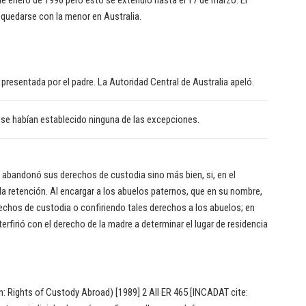
 quedarse con la menor en Australia.
or presentada por el padre. La Autoridad Central de Australia apeló.
o se habían establecido ninguna de las excepciones.
e abandonó sus derechos de custodia sino más bien, si, en el
la retención. Al encargar a los abuelos paternos, que en su nombre,
erechos de custodia o confiriendo tales derechos a los abuelos; en
erfirió con el derecho de la madre a determinar el lugar de residencia
ion: Rights of Custody Abroad) [1989] 2 All ER 465 [INCADAT cite: