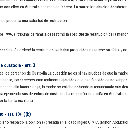
ió con ellos en Australia ese mes de febrero. En marzo los abuelos decidieron
 se presentó una solicitud de restitución.
o de 1996, el tribunal de familia desestimó la solicitud de restitución de la men
cedida. Se ordenó la restitución; se había producido una retención ilícita y n
 custodia - art. 3
l de los derechos de Custodia La cuestión no es si hay pruebas de que la madr
nente, los derechos eran realmente ejercidos o lo habrían sido de no ser por 
 deber de ella hacia su hija, la madre no estaba cediendo ni renunciando sus d
ba ejerciendo sus derechos de custodia. La retención de la niña en Australia int
r lo tanto era ilícita.
o - art. 13(1)(b)
n pleno respaldó la opinión expresada en el caso inglés C. v. C. (Minor: Abduct